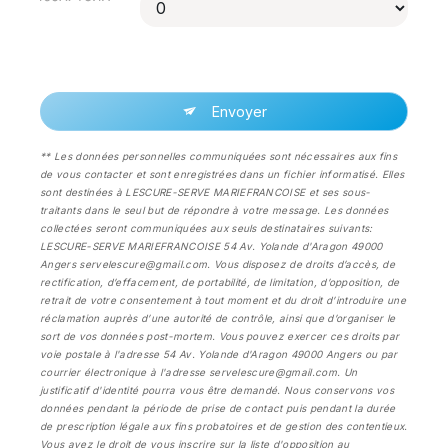
Envoyer
** Les données personnelles communiquées sont nécessaires aux fins
de vous contacter et sont enregistrées dans un fichier informatisé. Elles
sont destinées à LESCURE-SERVE MARIEFRANCOISE et ses sous-
traitants dans le seul but de répondre à votre message. Les données
collectées seront communiquées aux seuls destinataires suivants:
LESCURE-SERVE MARIEFRANCOISE 54 Av. Yolande d'Aragon 49000
Angers servelescure@gmail.com. Vous disposez de droits d’accès, de
rectification, d’effacement, de portabilité, de limitation, d’opposition, de
retrait de votre consentement à tout moment et du droit d’introduire une
réclamation auprès d’une autorité de contrôle, ainsi que d’organiser le
sort de vos données post-mortem. Vous pouvez exercer ces droits par
voie postale à l'adresse 54 Av. Yolande d'Aragon 49000 Angers ou par
courrier électronique à l'adresse servelescure@gmail.com. Un
justificatif d'identité pourra vous être demandé. Nous conservons vos
données pendant la période de prise de contact puis pendant la durée
de prescription légale aux fins probatoires et de gestion des contentieux.
Vous avez le droit de vous inscrire sur la liste d'opposition au