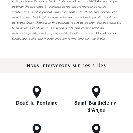
voie postale à l'adresse 54 Av. Yolande d'Aragon 49000 Angers ou par
courrier électronique à l'adresse servelescure@gmail.com. Un
justificatif d'identité pourra vous être demandé. Nous conservons vos
données pendant la période de prise de contact puis pendant la durée
de prescription légale aux fins probatoires et de gestion des contentieux.
Vous avez le droit de vous inscrire sur la liste d'opposition au
démarchage téléphonique, disponible à cette adresse :
Bloctel.gouv.fr
.
Consultez le site cnil.fr pour plus d’informations sur vos droits.
Nous intervenons sur ces villes
Doué-la-Fontaine
Saint-Barthélemy-
d'Anjou