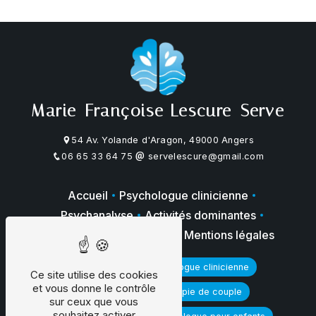
Marie-Françoise Lescure-Serve
54 Av. Yolande d'Aragon, 49000 Angers
06 65 33 64 75
servelescure@gmail.com
Accueil
Psychologue clinicienne
Psychanalyse
Activités dominantes
Galerie photos
Contact
Mentions légales
Psychologue
Psychologue clinicienne
Ce site utilise des cookies
et vous donne le contrôle
Psychanalyse
Thérapie de couple
sur ceux que vous
souhaitez activer