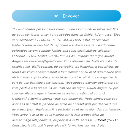
Envoyer
** Les données personnelles communiquées sont nécessaires aux fins
de vous contacter et sont enregistrées dans un fichier informatisé. Elles
sont destinées à LESCURE-SERVE MARIEFRANCOISE et ses sous-
traitants dans le seul but de répondre à votre message. Les données
collectées seront communiquées aux seuls destinataires suivants:
LESCURE-SERVE MARIEFRANCOISE 54 Av. Yolande d'Aragon 49000
Angers servelescure@gmail.com. Vous disposez de droits d’accès, de
rectification, d’effacement, de portabilité, de limitation, d’opposition, de
retrait de votre consentement à tout moment et du droit d’introduire une
réclamation auprès d’une autorité de contrôle, ainsi que d’organiser le
sort de vos données post-mortem. Vous pouvez exercer ces droits par
voie postale à l'adresse 54 Av. Yolande d'Aragon 49000 Angers ou par
courrier électronique à l'adresse servelescure@gmail.com. Un
justificatif d'identité pourra vous être demandé. Nous conservons vos
données pendant la période de prise de contact puis pendant la durée
de prescription légale aux fins probatoires et de gestion des contentieux.
Vous avez le droit de vous inscrire sur la liste d'opposition au
démarchage téléphonique, disponible à cette adresse :
Bloctel.gouv.fr
.
Consultez le site cnil.fr pour plus d’informations sur vos droits.