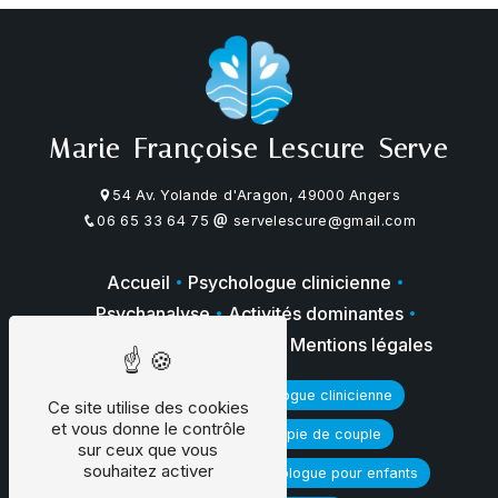
Marie-Françoise Lescure-Serve
54 Av. Yolande d'Aragon, 49000 Angers
06 65 33 64 75
servelescure@gmail.com
Accueil
Psychologue clinicienne
Psychanalyse
Activités dominantes
Galerie photos
Contact
Mentions légales
Psychologue
Psychologue clinicienne
Ce site utilise des cookies
et vous donne le contrôle
Psychanalyse
Thérapie de couple
sur ceux que vous
souhaitez activer
Thérapie familiale
Psychologue pour enfants