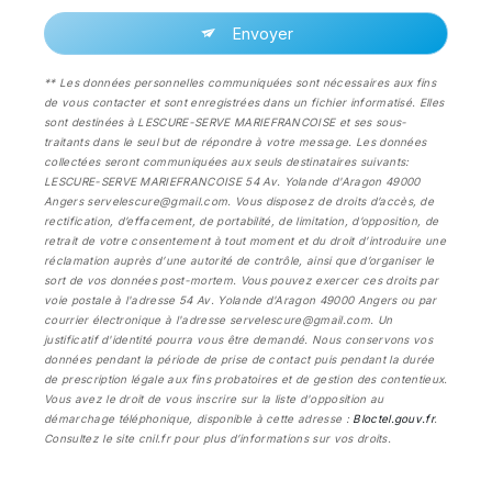
Envoyer
** Les données personnelles communiquées sont nécessaires aux fins
de vous contacter et sont enregistrées dans un fichier informatisé. Elles
sont destinées à LESCURE-SERVE MARIEFRANCOISE et ses sous-
traitants dans le seul but de répondre à votre message. Les données
collectées seront communiquées aux seuls destinataires suivants:
LESCURE-SERVE MARIEFRANCOISE 54 Av. Yolande d'Aragon 49000
Angers servelescure@gmail.com. Vous disposez de droits d’accès, de
rectification, d’effacement, de portabilité, de limitation, d’opposition, de
retrait de votre consentement à tout moment et du droit d’introduire une
réclamation auprès d’une autorité de contrôle, ainsi que d’organiser le
sort de vos données post-mortem. Vous pouvez exercer ces droits par
voie postale à l'adresse 54 Av. Yolande d'Aragon 49000 Angers ou par
courrier électronique à l'adresse servelescure@gmail.com. Un
justificatif d'identité pourra vous être demandé. Nous conservons vos
données pendant la période de prise de contact puis pendant la durée
de prescription légale aux fins probatoires et de gestion des contentieux.
Vous avez le droit de vous inscrire sur la liste d'opposition au
démarchage téléphonique, disponible à cette adresse :
Bloctel.gouv.fr
.
Consultez le site cnil.fr pour plus d’informations sur vos droits.